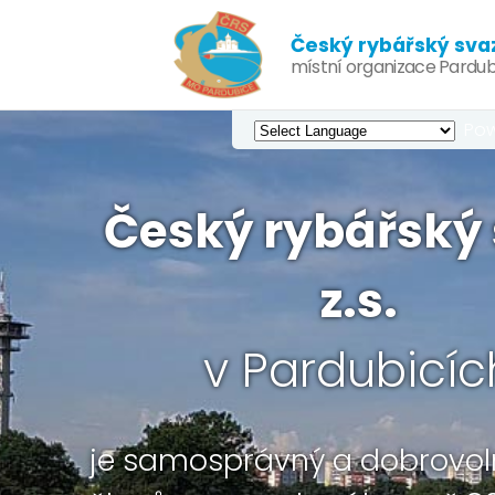
Český rybářský svaz,
místní organizace Pardub
Pow
Český rybářský 
z.s.
v Pardubicíc
je samosprávný a dobrovol