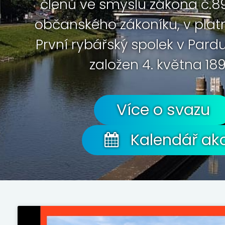
členů ve smyslu zákona č.89
občanského zákoníku, v plat
První rybářský spolek v Pard
založen 4. května 189
Více o svazu
Kalendář akc