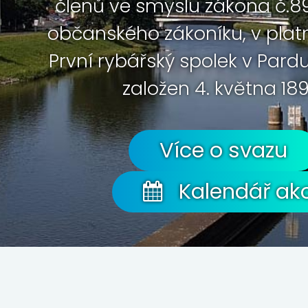
členů ve smyslu zákona č.89
občanského zákoníku, v plat
První rybářský spolek v Pard
založen 4. května 189
Více o svazu
Kalendář akc