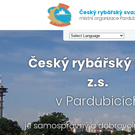
Český rybářský svaz,
místní organizace Pardub
Pow
Český rybářský 
z.s.
v Pardubicíc
je samosprávný a dobrovol