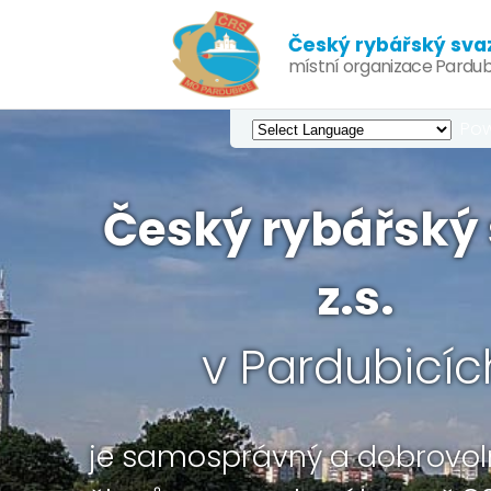
Český rybářský svaz,
místní organizace Pardub
Pow
Český rybářský 
z.s.
v Pardubicíc
je samosprávný a dobrovol