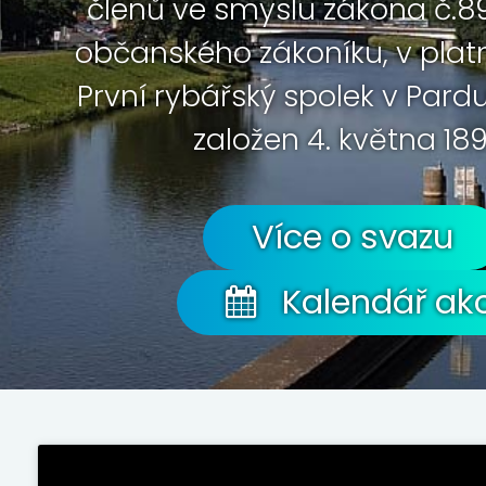
členů ve smyslu zákona č.89
občanského zákoníku, v plat
První rybářský spolek v Pard
založen 4. května 189
Více o svazu
Kalendář akc