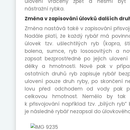
ulovení vráceny zpět a nesmí být p
nástražní rybka.
Změna v zapisování úlovků dalších dru
Změna nastává také v zapisování přisvoj
Nadále platí, že každý rybář má povinno
úlovek tzv. ušlechtilých ryb (kapra, št
bolena, sumce, ryb lososovitých a n
zapsat bezprostředně po jejich ulovení 
délky a hmotnosti. Nově pak v případ
ostatních druhů ryb zapisuje rybář bez
ulovení pouze druh ryby, po skončení n
lovu před odchodem od vody pak p
celkovou hmotnost. Nemělo by tak j
k přisvojování například tzv. „bílých ryb“
je následně rybář nezapsal do úlovkového 