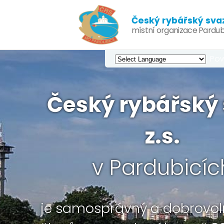
Český rybářský svaz,
místní organizace Pardub
Pow
Český rybářský 
z.s.
v Pardubicíc
je samosprávný a dobrovol