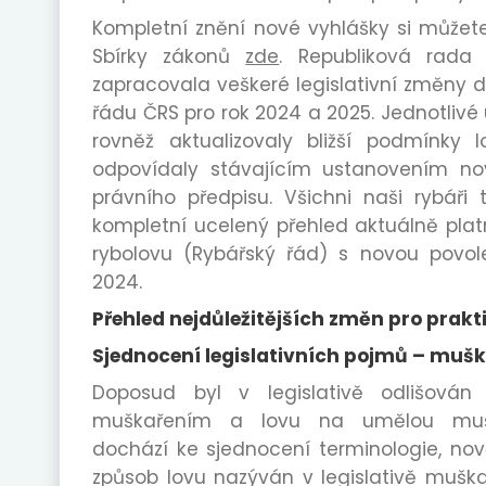
Kompletní znění nové vyhlášky si můžet
Sbírky zákonů
zde
. Republiková rada
zapracovala veškeré legislativní změny 
řádu ČRS pro rok 2024 a 2025. Jednotlivé
rovněž aktualizovaly bližší podmínky 
odpovídaly stávajícím ustanovením n
právního předpisu. Všichni naši rybáři
kompletní ucelený přehled aktuálně plat
rybolovu (Rybářský řád) s novou povol
2024.
Přehled nejdůležitějších změn pro prakt
Sjednocení legislativních pojmů – mušk
Doposud byl v legislativě odlišován
muškařením a lovu na umělou muš
dochází ke sjednocení terminologie, no
způsob lovu nazýván v legislativě muška