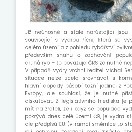
Již neúnosné a stále narůstající jsou
související s vydrou říční, která se vys
celém území a z pohledu rybářství ovlivň
především snahu o zachování populac
druhů ryb – to považuje ČRS za nutné nep
V případě vydry vrchní ředitel Michal Ser
situace nelze zcela srovnávat s kor
hlavní dopady působí tažní jedinci z Pob
Evropy, ale souhlasí, že je nutné pří
diskutovat. Z legislativního hlediska je
mít na zřeteli, že i když se populace vy
pokrývá dnes celé území ČR, je vydra s
dle předpisů EU (v rámci směrnice „o sta
její ochranu, zařazení mezi zvláště c