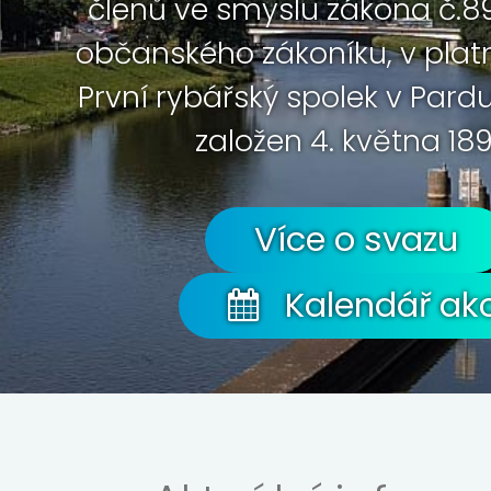
členů ve smyslu zákona č.89
občanského zákoníku, v plat
První rybářský spolek v Pard
založen 4. května 189
Více o svazu
Kalendář akc