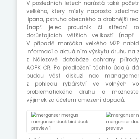
V posledních letech narůstá také poče
velkého, který místy naprosto zdecimo
lipana, pstruha obecného a drobnější reof
(např. jelec proudník či střední r
dorůstajících větších velikostí (např. j
V případě morčáka velkého MŽP nabídl
informací o aktuálním výskytu druhu na 
z Nálezové databáze ochrany přírod
AOPK ČR. Po předložení těchto údajů d
budou vést diskuzi nad manageme
z pohledu rybářství ve volných vo
problematického druhu a možnoste
výjimek za účelem omezení dopadů.