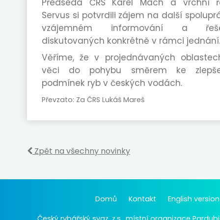
Předseda ČRS Karel Mach a vrchní ře
Servus si potvrdili zájem na další spolupr
vzájemném informování a řeš
diskutovaných konkrétně v rámci jednání
Věříme, že v projednávaných oblastec
věci do pohybu směrem ke zlepšen
podmínek ryb v českých vodách.
Převzato: Za ČRS Lukáš Mareš
Zpět na všechny novinky
Domů
Kontakt
English version
Český rybářský svaz, z.s., místní organizace Pardubi