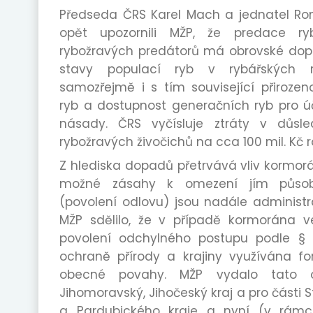
Předseda ČRS Karel Mach a jednatel Ro
opět upozornili MŽP, že predace ry
rybožravých predátorů má obrovské dop
stavy populací ryb v rybářských re
samozřejmě i s tím související přirozen
ryb a dostupnost generačních ryb pro 
násady. ČRS vyčísluje ztráty v důsl
rybožravých živočichů na cca 100 mil. Kč r
Z hlediska dopadů přetrvává vliv kormor
možné zásahy k omezení jím půso
(povolení odlovu) jsou nadále administra
MŽP sdělilo, že v případě kormorána v
povolení odchylného postupu podle §
ochraně přírody a krajiny využívána f
obecné povahy. MŽP vydalo tato o
Jihomoravský, Jihočeský kraj a pro části
a Pardubického kraje a nyní (v rámci 