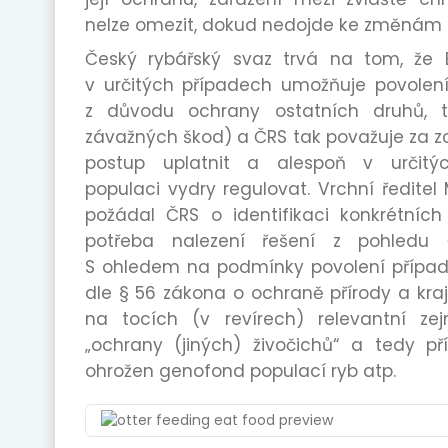
nelze omezit, dokud nedojde ke změnám n
Český rybářský svaz trvá na tom, že E
v určitých případech umožňuje povolení
z důvodu ochrany ostatních druhů, 
závažných škod) a ČRS tak považuje za z
postup uplatnit a alespoň v určitý
populaci vydry regulovat. Vrchní ředitel
požádal ČRS o identifikaci konkrétních
potřeba nalezení řešení z pohledu ČR
S ohledem na podmínky povolení případ
dle § 56 zákona o ochraně přírody a kraj
na tocích (v revírech) relevantní z
„ochrany (jiných) živočichů“ a tedy př
ohrožen genofond populací ryb atp.