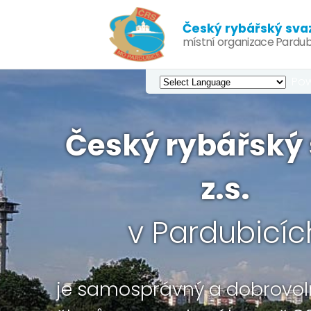
Český rybářský svaz,
místní organizace Pardub
Pow
Český rybářský 
z.s.
v Pardubicíc
je samosprávný a dobrovol