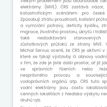
Velkým problémem jsou dlouhodobě tak
elektrárny (MVE). ČRS zastává názor,
katastrofickým scénářem pro české 
Způsobují ztrátu proudnosti, kolísání průt
a vymrzání potravy, deficity kyslíku, zt
migrace, životního prostoru, úkrytů i trdlišť
také nedodržování stanovených m
zůstatkových průtoků ze strany MVE. V
Michal Servus ocenil, že ČRS je aktivní v
které se týkají výstavby či obnovy vodní
s tím, že zde je jistě další prostor, ať již 
ve správních řízeních nebo řeše
nesprávného provozu a související
vodoprávních orgánů atp. ČRS tuto spo
vodní elektrárny jsou často lokalizov
cenných lokalitách z hlediska výskytu n
druhů ryb.