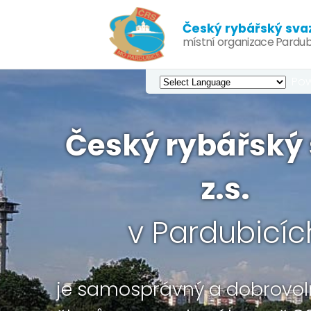
Český rybářský svaz,
místní organizace Pardub
Pow
Český rybářský 
z.s.
v Pardubicíc
je samosprávný a dobrovol