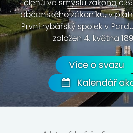
členů ve smyslu zákona č.89
občanského zákoníku, v plat
První rybářský spolek v Pard
založen 4. května 189
Více o svazu
Kalendář akc