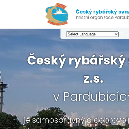
Český rybářský svaz,
místní organizace Pardub
Pow
Český rybářský 
z.s.
v Pardubicíc
je samosprávný a dobrovol