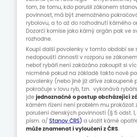
tom, že tomu, kdo porušil zákonem stan
povinnost, má být znemožněno pokračová
rybolovu, a to až do rozhodnutí kárného o
Dozorčí komise jako kárný orgán pak ve 
rozhodne.
Koupí další povolenky v tomto období se 
nedopouští činnosti v rozporu se zákonem 
neboť rybáři není zakázáno zakoupit si ví
nicméně pokud na základě takto nově po
povolenky (nebo jiné již dříve zakoupené 
pokračuje v lovu ryb, tzn. vykonává rybář
jde
jednoznačně o postup obcházející z
kárném řízení není problém mu prokázat 
porušení členských povinností (§ 5 odst. 1, 
písm. a/
Stanov ČRS
)
a uložit kárné opatře
může znamenat i vyloučení z ČRS
.