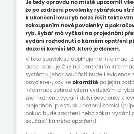
Je tedy opravdu na místě upozornit vše
že po zadržení povolenky rybářskou strá
k ukončení lovu ryb nelze řešit takto vzn
zakoupením nové povolenky a pokračov
ryb. Rybář má vyčkat na projednání př
vydání rozhodnutí o kárném opatření p
dozorčí komisí MO, které je členem.
V této souvislosti doplňujeme informaci, 
době pracuje ČRS na centrálním informa
systému, jehož součástí bude i evidence
povolenek, kdy se
okamžitě
po jejím zadr
informace zobrazí všem výdejcům a rybá
znemožněno vydání další povolenky k lov
projednání přestupku dozorčí komisí (pří
pokud bude zadržení nebo zákaz vydání 
součástí kárného opatření).