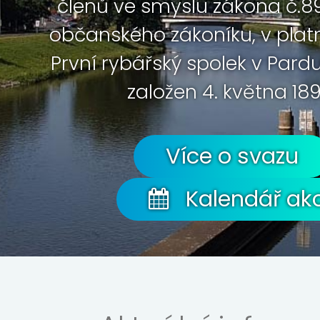
členů ve smyslu zákona č.89
občanského zákoníku, v plat
První rybářský spolek v Pard
založen 4. května 189
Více o svazu
Kalendář akc