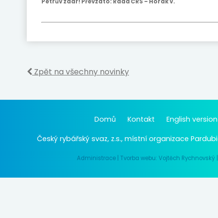
Petrův zdar! Převzato: Rada ČRS – Horák V.
Zpět na všechny novinky
Domů
Kontakt
English version
Český rybářský svaz, z.s., místní organizace Pardubi
Administrace
|
Tvorba webu: Vojtěch Rychnovský