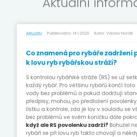
Aktuální infor
Aktuality
Publikováno: 14.1.2020
Autor: Václav Horák
Co znamená pro rybáře zadržení 
k lovu ryb rybářskou stráží?
S kontrolou rybářské stráže (RS) se už set
každý rybář. Pro většinu rybářů končí toto
vody bez problémů a pokud dodržují sta
předpisy, mohou, po předložení povolenky
lístku a kontrole, zda je lov v souladu se v
bez problémů ve svém koníčku dále pokr
když ale RS povolenku zadrží?
Bohužel ne
rybáři se při lovu ryb takto chovají a někd