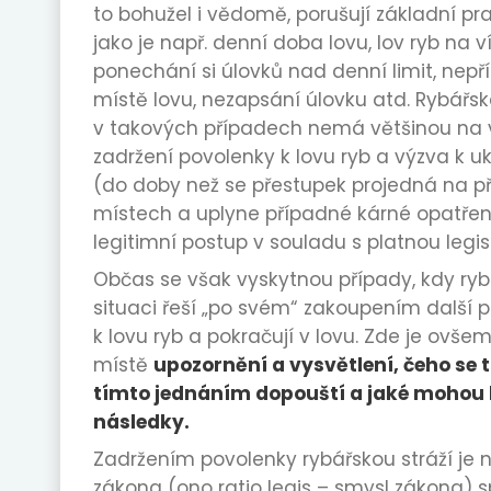
to bohužel i vědomě, porušují základní pra
jako je např. denní doba lovu, lov ryb na v
ponechání si úlovků nad denní limit, nep
místě lovu, nezapsání úlovku atd. Rybářsk
v takových případech nemá většinou na 
zadržení povolenky k lovu ryb a výzva k u
(do doby než se přestupek projedná na p
místech a uplyne případné kárné opatření
legitimní postup v souladu s platnou legis
Občas se však vyskytnou případy, kdy ryb
situaci řeší „po svém“ zakoupením další 
k lovu ryb a pokračují v lovu. Zde je ovše
místě
upozornění a vysvětlení, čeho se 
tímto jednáním dopouští a jaké mohou 
následky.
Zadržením povolenky rybářskou stráží je 
zákona (ono ratio legis – smysl zákona) s