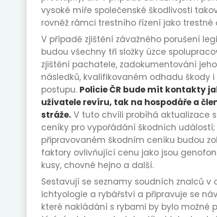
vysoké míře společenské škodlivosti tako
rovněž rámci trestního řízení jako trestné 
V případě zjištění závažného porušení legi
budou všechny tři složky úzce spolupraco
zjištění pachatele, zadokumentování jeho
následků, kvalifikovaném odhadu škody 
postupu.
Policie ČR bude mít kontakty j
uživatele revíru, tak na hospodáře a čl
stráže.
V tuto chvíli probíhá aktualizace
ceníky pro vypořádání škodních událostí;
připravovaném škodním ceníku budou zo
faktory ovlivňující cenu jako jsou genofond
kusy, chovné hejno a další.
Sestavují se seznamy soudních znalců v o
ichtyologie a rybářství a připravuje se náv
které nakládání s rybami by bylo možné 