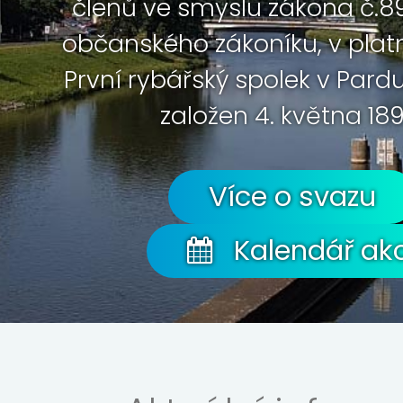
členů ve smyslu zákona č.89
občanského zákoníku, v plat
První rybářský spolek v Pard
založen 4. května 189
Více o svazu
Kalendář akc