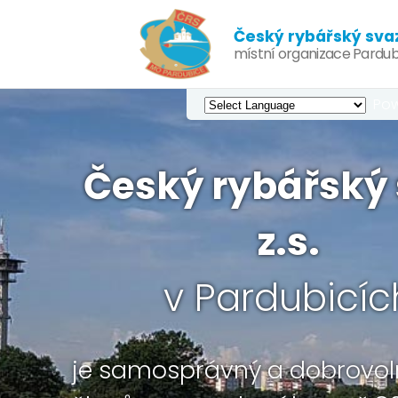
Český rybářský svaz,
místní organizace Pardub
Pow
Český rybářský 
z.s.
v Pardubicíc
je samosprávný a dobrovol