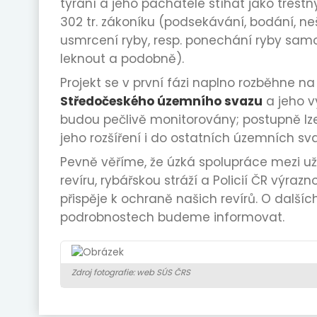
týrání a jeho pachatele stíhat jako trestný
302 tr. zákoníku (podsekávání, bodání, ne
usmrcení ryby, resp. ponechání ryby sam
leknout a podobně).
Projekt se v první fázi naplno rozběhne n
Středočeského územního svazu
a jeho v
budou pečlivě monitorovány; postupně lz
jeho rozšíření i do ostatních územních sv
Pevně věříme, že úzká spolupráce mezi u
revíru, rybářskou stráží a Policií ČR výra
přispěje k ochraně našich revírů. O dalšíc
podrobnostech budeme informovat.
Zdroj fotografie: web SÚS ČRS