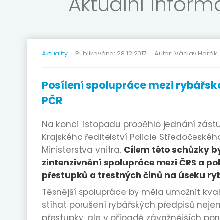
Aktuální infor
Aktuality
Publikováno: 28.12.2017
Autor: Václav Horák
Posílení spolupráce mezi rybářsko
PČR
Na konci listopadu proběhlo jednání zást
Krajského ředitelství Policie Středočeskéh
Ministerstva vnitra.
Cílem této schůzky by
zintenzivnění spolupráce mezi ČRS a polic
přestupků a trestných činů na úseku ryb
Těsnější spolupráce by měla umožnit kval
stíhat porušení rybářských předpisů neje
přestupky, ale v případě závažnějších poru